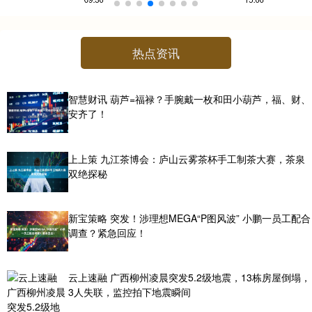
热点资讯
智慧财讯 葫芦=福禄？手腕戴一枚和田小葫芦，福、财、
安齐了！
上上策 九江茶博会：庐山云雾茶杯手工制茶大赛，茶泉
双绝探秘
新宝策略 突发！涉理想MEGA“P图风波” 小鹏一员工配合
调查？紧急回应！
云上速融 广西柳州凌晨突发5.2级地震，13栋房屋倒塌，
3人失联，监控拍下地震瞬间