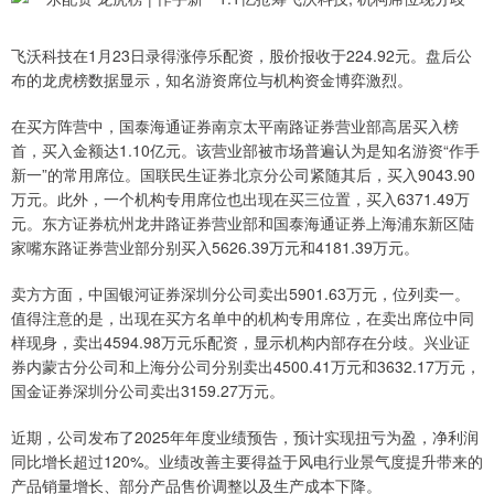
飞沃科技在1月23日录得涨停乐配资，股价报收于224.92元。盘后公
布的龙虎榜数据显示，知名游资席位与机构资金博弈激烈。
在买方阵营中，国泰海通证券南京太平南路证券营业部高居买入榜
首，买入金额达1.10亿元。该营业部被市场普遍认为是知名游资“作手
新一”的常用席位。国联民生证券北京分公司紧随其后，买入9043.90
万元。此外，一个机构专用席位也出现在买三位置，买入6371.49万
元。东方证券杭州龙井路证券营业部和国泰海通证券上海浦东新区陆
家嘴东路证券营业部分别买入5626.39万元和4181.39万元。
卖方方面，中国银河证券深圳分公司卖出5901.63万元，位列卖一。
值得注意的是，出现在买方名单中的机构专用席位，在卖出席位中同
样现身，卖出4594.98万元乐配资，显示机构内部存在分歧。兴业证
券内蒙古分公司和上海分公司分别卖出4500.41万元和3632.17万元，
国金证券深圳分公司卖出3159.27万元。
近期，公司发布了2025年年度业绩预告，预计实现扭亏为盈，净利润
同比增长超过120%。业绩改善主要得益于风电行业景气度提升带来的
产品销量增长、部分产品售价调整以及生产成本下降。