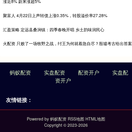
涨近8% 蔚来涨超5%
聚富人 4月22日上声转债上涨0.35%，转股溢价率27.28%
汇盈策略 定远县桑涧镇：四季春晚开唱 乡土韵味润民心
火配资 只败了一场牧野之战，纣王为何就着急自尽？殷墟考古给出答案
蚂蚁配资
实盘配资
配资开户
实盘配
资开户
友情链接：
Powered by
蚂蚁配资
RSS地图
HTML地图
Copyright
© 2023-2026