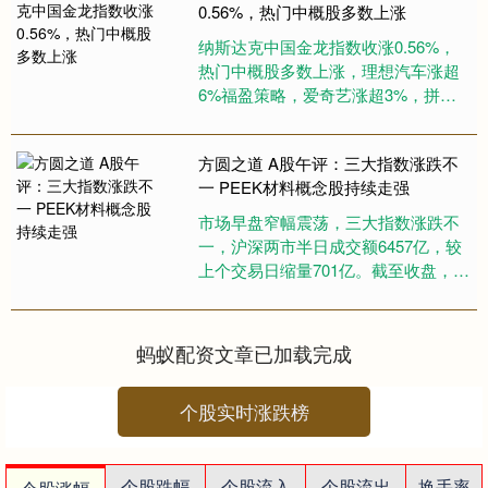
0.56%，热门中概股多数上涨
纳斯达克中国金龙指数收涨0.56%，
热门中概股多数上涨，理想汽车涨超
6%福盈策略，爱奇艺涨超3%，拼多
多、小鹏汽车涨近2%，哔哩哔哩跌超
2%，京东跌超1%。....
方圆之道 A股午评：三大指数涨跌不
一 PEEK材料概念股持续走强
市场早盘窄幅震荡，三大指数涨跌不
一，沪深两市半日成交额6457亿，较
上个交易日缩量701亿。截至收盘，沪
指跌0.03%，深成指涨0.09%，创业板
指涨0.05%....
蚂蚁配资文章已加载完成
个股实时涨跌榜
个股跌幅
个股流入
个股流出
换手率