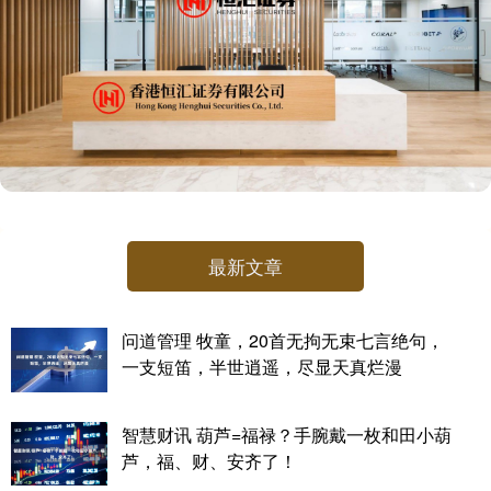
最新文章
问道管理 牧童，20首无拘无束七言绝句，
一支短笛，半世逍遥，尽显天真烂漫
智慧财讯 葫芦=福禄？手腕戴一枚和田小葫
芦，福、财、安齐了！