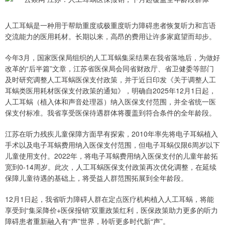
人工耳蜗是一种用于帮助重度或极重度听力障碍患者恢复听力和言语
交流能力的医用耗材。长期以来，高昂的费用让许多家庭望而却步。
今年3月，国家医保局组织的人工耳蜗集采结果在我省落地后，为做好
改革的“后半篇”文章，江苏省医保局会同省财政厅、省卫健委等部门
及时研究调整人工耳蜗医保支付政策，并于近日印发《关于调整人工
耳蜗类医用耗材医保支付政策的通知》，明确自2025年12月1日起，
人工耳蜗（植入体和声音处理器）纳入医保支付范围，并全省统一医
保支付标准。我省享受医保待遇群体将覆盖到符合条件的全年龄段。
江苏在听力残疾儿童保障方面早有探索，2010年率先将电子耳蜗植入
手术以及电子耳蜗费用纳入医保支付范围，但电子耳蜗仅限6周岁以下
儿童使用支付。2022年，将电子耳蜗费用纳入医保支付的儿童年龄拓
宽到0-14周岁。此次，人工耳蜗医保支付政策再次优化调整，在延续
保障儿童待遇的基础上，将受益人群范围拓展到全年龄段。
12月1日起，我省听力障碍人群在定点医疗机构植入人工耳蜗，将能
享受到“集采降价+医保报销”双重政策红利，医保政策助力更多的听力
障碍患者重新融入有“声”世界，聆听更多时代新“声”。