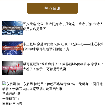
热点资讯
五八策略 北宋6首冷门好诗，只凭这一首诗，这6位诗人
便足以名扬天下
掌上乾坤 穿越时代薪火传 红领巾映少年心——通辽市第
四中学小学部红色话剧倾情上演
融可赢配资 “简直疯掉了”！问界新M5价格公布 余承东：
太卷了！低于30万都是亏钱卖
东启网 特朗普：伊朗不迅速行动 “将一无所有”；同日他
与内塔尼亚胡讨论重启战事