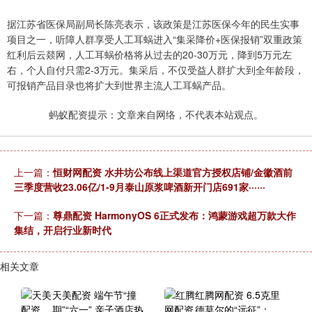
据江苏省医保局副局长陈亮表示，该政策是江苏医保今年的民生实事
项目之一，听障人群享受人工耳蜗进入“集采降价+医保报销”双重政策
红利后云燚网，人工耳蜗价格将从过去的20-30万元，降到5万元左
右，个人自付只需2-3万元。集采后，不仅受益人群扩大到全年龄段，
可报销产品目录也将扩大到世界主流人工耳蜗产品。
蚂蚁配资提示：文章来自网络，不代表本站观点。
上一篇：
恒财网配资 水井坊公布线上渠道官方授权店铺/金徽酒前
三季度营收23.06亿/1-9月泰山原浆啤酒新开门店691家······
下一篇：
尊鼎配资 HarmonyOS 6正式发布：鸿蒙游戏超万款大作
集结，开启行业新时代
相关文章
天美配资 端午节“撞
红腾网配资 6.5克里
期”“六一” 亲子酒店热
德莫尔的“远征”：